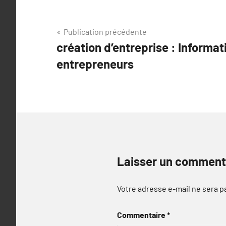
Navigation
Publication précédente
création d’entreprise : Informat
de
entrepreneurs
l’article
Laisser un comment
Votre adresse e-mail ne sera p
Commentaire
*