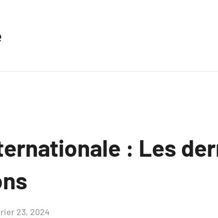
e
ternationale : Les de
ons
vrier 23, 2024
Aucun