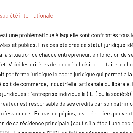
commentaire
société internationale
e est une problématique à laquelle sont confrontés tous 
ées et publics. Il n’a pas été créé de statut juridique 
à la situation de chaque entrepreneur, en fonction de se
t. Voici les critères de choix à choisir pour faire le cho
it par forme juridique le cadre juridique qui permet à la 
té soit de commerce, industrielle, artisanale ou libérale,
uridiques : l’entreprise individuelle ( EI ) ou la sociét
e créateur est responsable de ses crédits car son patrim
ofessionnels. En cas de pépins, les créanciers peuvent 
n de sa résidence principale ) sauf s’il a établi une décl
’EIRL. Le passage à l’EIRL se fait en déposant une déclar