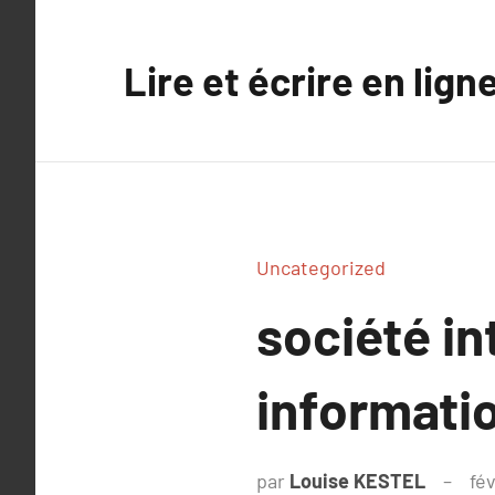
Aller
au
Lire et écrire en lign
contenu
Uncategorized
société in
informati
par
Louise KESTEL
fé