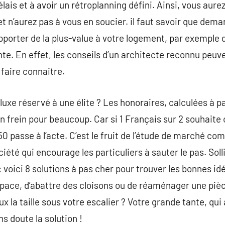
élais et à avoir un rétroplanning défini. Ainsi, vous aur
t n’aurez pas à vous en soucier. il faut savoir que dema
pporter de la plus-value à votre logement, par exemple 
te. En effet, les conseils d’un architecte reconnu peuv
 faire connaitre.
luxe réservé à une élite ? Les honoraires, calculées à p
un frein pour beaucoup. Car si 1 Français sur 2 souhait
50 passe à l’acte. C’est le fruit de l’étude de marché 
iété qui encourage les particuliers à sauter le pas. Soll
oici 8 solutions à pas cher pour trouver les bonnes id
space, d’abattre des cloisons ou de réaménager une piè
 la taille sous votre escalier ? Votre grande tante, qui
ns doute la solution !