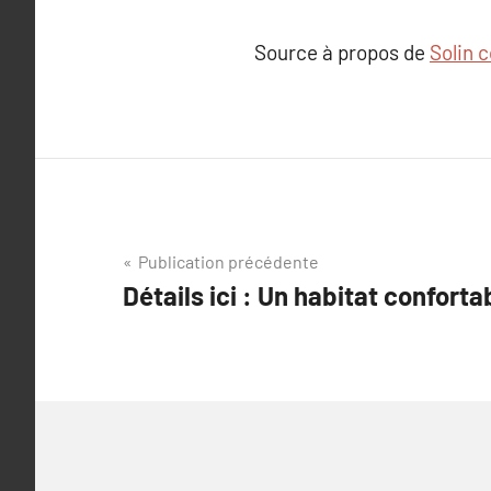
Source à propos de
Solin 
Navigation
Publication précédente
Détails ici : Un habitat conforta
de
l’article