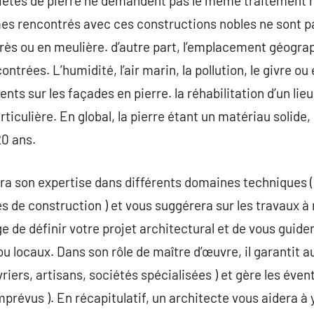
ariétés de pierre ne demandent pas le même traitement
s rencontrés avec ces constructions nobles ne sont pa
 grès ou en meulière. d’autre part, l’emplacement géogra
ntrées. L’humidité, l’air marin, la pollution, le givre ou
ents sur les façades en pierre. la réhabilitation d’un lie
ticulière. En global, la pierre étant un matériau solide,
20 ans.
ira son expertise dans différents domaines techniques (
s de construction ) et vous suggérera sur les travaux à
rge de définir votre projet architectural et de vous guide
u locaux. Dans son rôle de maître d’œuvre, il garantit a
vriers, artisans, sociétés spécialisées ) et gère les éven
révus ). En récapitulatif, un architecte vous aidera à y