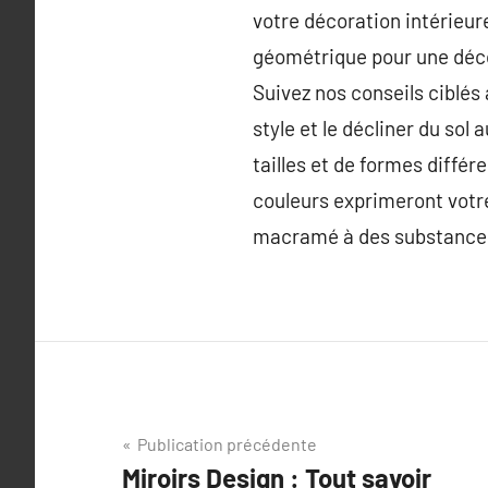
votre décoration intérieur
géométrique pour une déc
Suivez nos conseils ciblés 
style et le décliner du sol
tailles et de formes diffé
couleurs exprimeront votre
macramé à des substances d
Navigation
Publication précédente
Miroirs Design : Tout savoir