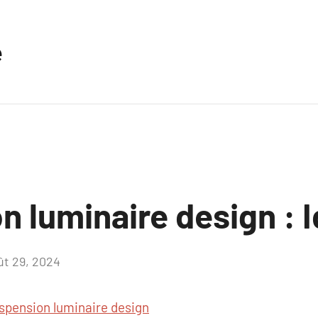
e
n luminaire design : 
ût 29, 2024
Aucun
commentaire
spension luminaire design