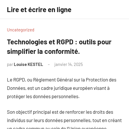
Aller
Lire et écrire en ligne
au
contenu
Uncategorized
Technologies et RGPD : outils pour
simplifier la conformité.
par
Louise KESTEL
janvier 14, 2025
Aucun
commentaire
Le RGPD, ou Règlement Général sur la Protection des
Données, est un cadre juridique européen visant à
protéger les données personnelles.
Son objectif principal est de renforcer les droits des
individus sur leurs données personnelles, tout en créant
un cadre commun au sein de l’Union européenne.