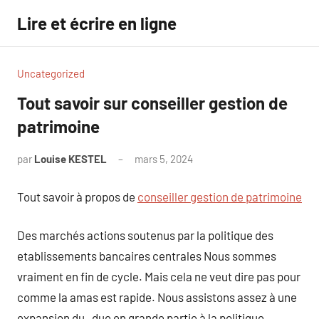
Aller
Lire et écrire en ligne
au
contenu
Uncategorized
Tout savoir sur conseiller gestion de
patrimoine
par
Louise KESTEL
mars 5, 2024
Aucun
commentaire
Tout savoir à propos de
conseiller gestion de patrimoine
Des marchés actions soutenus par la politique des
etablissements bancaires centrales Nous sommes
vraiment en fin de cycle. Mais cela ne veut dire pas pour
comme la amas est rapide. Nous assistons assez à une
expansion du , due en grande partie à la politique