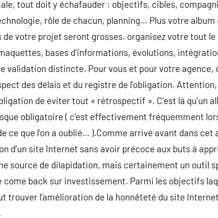
tale, tout doit y échafauder : objectifs, cibles, compagni
echnologie, rôle de chacun, planning… Plus votre album de
 de votre projet seront grosses. organisez votre tout l
maquettes, bases d’informations, évolutions, intégrat
ne validation distincte. Pour vous et pour votre agence, c
pect des délais et du registre de l’obligation. Attention,
igation de éviter tout « rétrospectif ». C’est là qu’un al
sque obligatoire ( c’est effectivement fréquemment lorsq
de ce que l’on a oublié… ).Comme arrivé avant dans cet a
ion d’un site Internet sans avoir précoce aux buts à app
une source de dilapidation, mais certainement un outil sp
 le come back sur investissement. Parmi les objectifs la
 trouver l’amélioration de la honnêteté du site Internet,
.