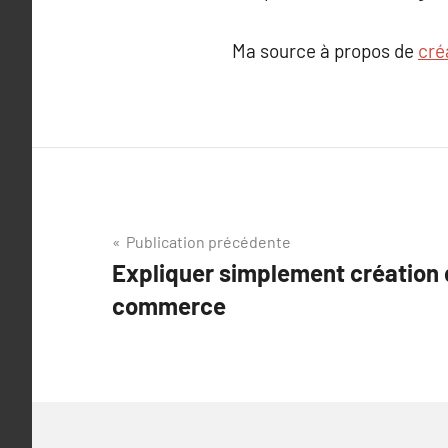
Ma source à propos de
cré
Navigation
Publication précédente
Expliquer simplement création d
de
commerce
l’article