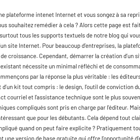
ne plateforme intenet Internet et vous songez à sa repri
ous souhaitez remédier à cela ? Alors cette page est fa
 surtout tous les supports textuels de notre blog qui vo
’un site Internet. Pour beaucoup d’entreprises, la platef
e de croissance. Cependant, démarrer la création d’un si
xistant nécessite un minimal réfléchi et de consommati
mmençons par la réponse la plus véritable : les éditeurs 
it d’un kit tout compris : le design, l’outil de conviction 
 courriel et l’assistance technique sont le plus souvent
niques compliqués sont pris en charge par l’éditeur. Mai
intéressant que pour les débutants. Cela dépend tout cla
mpliqué quand on peut faire explicite ? Pratiquement tou
t une version de base gratuite qui offre l’opportunité d’e