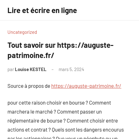
Aller
Lire et écrire en ligne
au
contenu
Uncategorized
Tout savoir sur https://auguste-
patrimoine.fr/
par
Louise KESTEL
mars 5, 2024
Aucun
commentaire
Source à propos de
https://auguste-patrimoine.fr/
pour cette raison choisir en bourse ? Comment
marchera le marché ? Comment passer un
réglementaire de bourse ? Comment choisir entre
actions et contrat ? Quels sont les dangers encourus
par les actionnaires ? Que vous un néophyte ou un