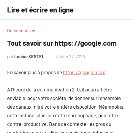
Aller
Lire et écrire en ligne
au
contenu
Uncategorized
Tout savoir sur https://google.com
par
Louise KESTEL
février 27, 2024
Aucun
commentaire
En savoir plus à propos de
https://google.com
A l’heure de la communication 2. 0, il pourrait être
enviable, pour votre société, de donner sur l’ensemble
des canaux mis à votre entière disposition. Néanmoins,
cette astuce, plus loin d’être chronophage, peut être
contre-productive. Dans ce contexte, les pros du
marketing micro-ordinateur envisagent infos pour