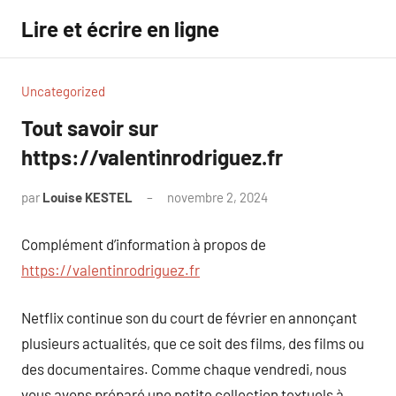
Aller
Lire et écrire en ligne
au
contenu
Uncategorized
Tout savoir sur
https://valentinrodriguez.fr
par
Louise KESTEL
novembre 2, 2024
Aucun
commentaire
Complément d’information à propos de
https://valentinrodriguez.fr
Netflix continue son du court de février en annonçant
plusieurs actualités, que ce soit des films, des films ou
des documentaires. Comme chaque vendredi, nous
vous avons préparé une petite collection textuels à