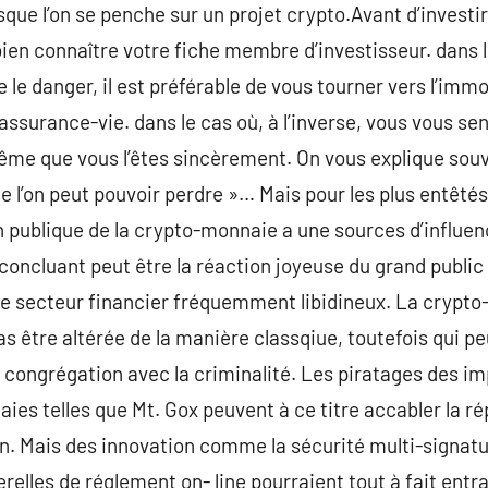
rsque l’on se penche sur un projet crypto.Avant d’invest
e bien connaître votre fiche membre d’investisseur. dans
 le danger, il est préférable de vous tourner vers l’immo
’assurance-vie. dans le cas où, à l’inverse, vous vous se
ême que vous l’êtes sincèrement. On vous explique souven
’on peut pouvoir perdre »… Mais pour les plus entêtés, 
publique de la crypto-monnaie a une sources d’influenc
concluant peut être la réaction joyeuse du grand public 
ur le secteur financier fréquemment libidineux. La crypt
s être altérée de la manière classqiue, toutefois qui pe
 congrégation avec la criminalité. Les piratages des i
es telles que Mt. Gox peuvent à ce titre accabler la ré
n. Mais des innovation comme la sécurité multi-signatur
erelles de réglement on- line pourraient tout à fait entr