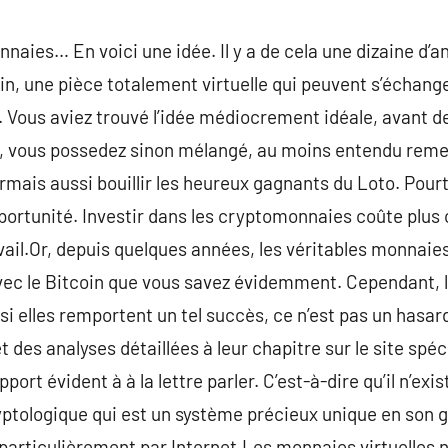
nnaies… En voici une idée. Il y a de cela une dizaine d’
n, une pièce totalement virtuelle qui peuvent s’échange
. Vous aviez trouvé l’idée médiocrement idéale, avant 
, vous possedez sinon mélangé, au moins entendu remet
rmais aussi bouillir les heureux gagnants du Loto. Pourtan
pportunité. Investir dans les cryptomonnaies coûte plus c
il.Or, depuis quelques années, les véritables monnaies v
ec le Bitcoin que vous savez évidemment. Cependant, le 
si elles remportent un tel succès, ce n’est pas un has
des analyses détaillées à leur chapitre sur le site spéc
rt évident à à la lettre parler. C’est-à-dire qu’il n’exist
yptologique qui est un système précieux unique en son g
 particulièrement par Internet.Les monnaies virtuelles