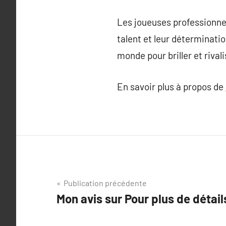
Les joueuses professionnel
talent et leur déterminati
monde pour briller et rival
En savoir plus à propos de
Navigation
Publication précédente
Mon avis sur Pour plus de détail
de
l’article