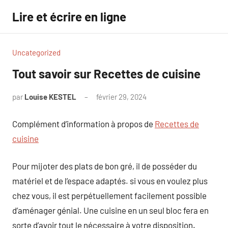
Aller
Lire et écrire en ligne
au
contenu
Uncategorized
Tout savoir sur Recettes de cuisine
par
Louise KESTEL
février 29, 2024
Aucun
commentaire
Complément d’information à propos de
Recettes de
cuisine
Pour mijoter des plats de bon gré, il de posséder du
matériel et de l’espace adaptés. si vous en voulez plus
chez vous, il est perpétuellement facilement possible
d’aménager génial. Une cuisine en un seul bloc fera en
sorte d’avoir tout le nécessaire à votre disposition.