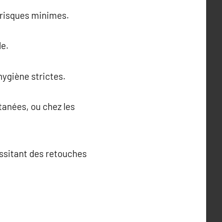
 risques minimes.
le.
hygiène strictes.
tanées, ou chez les
essitant des retouches