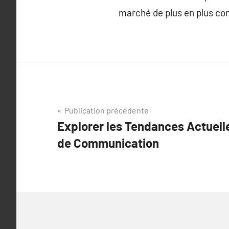
marché de plus en plus com
Navigation
Publication précédente
Explorer les Tendances Actuell
de
de Communication
l’article