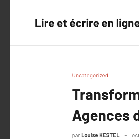
Aller
au
Lire et écrire en lign
contenu
Uncategorized
Transforma
Agences 
par
Louise KESTEL
oc