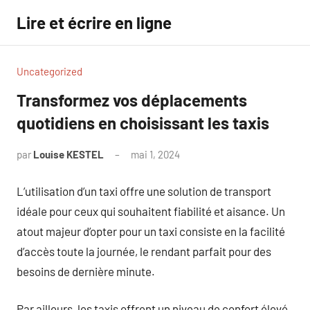
Aller
Lire et écrire en ligne
au
contenu
Uncategorized
Transformez vos déplacements
quotidiens en choisissant les taxis
par
Louise KESTEL
mai 1, 2024
Aucun
commentaire
L’utilisation d’un taxi offre une solution de transport
idéale pour ceux qui souhaitent fiabilité et aisance. Un
atout majeur d’opter pour un taxi consiste en la facilité
d’accès toute la journée, le rendant parfait pour des
besoins de dernière minute.
Par ailleurs, les taxis offrent un niveau de confort élevé,