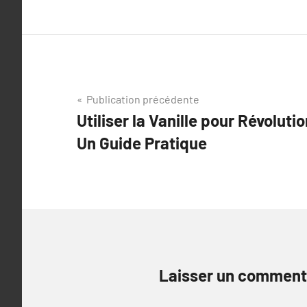
Navigation
Publication précédente
Utiliser la Vanille pour Révolut
de
Un Guide Pratique
l’article
Laisser un comment