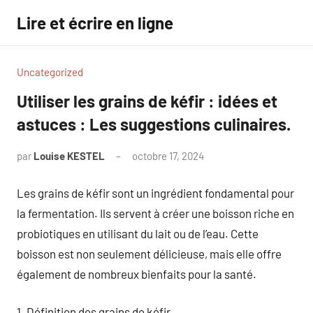
Aller
Lire et écrire en ligne
au
contenu
Uncategorized
Utiliser les grains de kéfir : idées et
astuces : Les suggestions culinaires.
par
Louise KESTEL
octobre 17, 2024
Aucun
commentaire
Les grains de kéfir sont un ingrédient fondamental pour
la fermentation. Ils servent à créer une boisson riche en
probiotiques en utilisant du lait ou de l’eau. Cette
boisson est non seulement délicieuse, mais elle offre
également de nombreux bienfaits pour la santé.
1. Définition des grains de kéfir