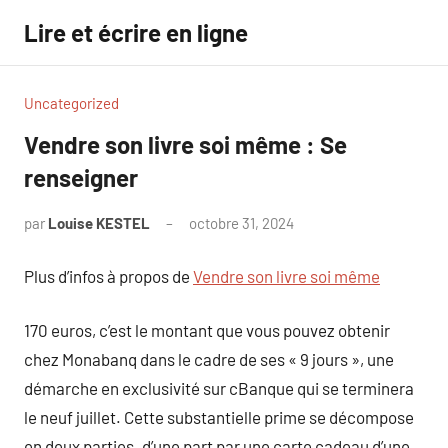
Aller
Lire et écrire en ligne
au
contenu
Uncategorized
Vendre son livre soi même : Se
renseigner
par
Louise KESTEL
octobre 31, 2024
Aucun
commentaire
Plus d’infos à propos de
Vendre son livre soi même
170 euros, c’est le montant que vous pouvez obtenir
chez Monabanq dans le cadre de ses « 9 jours », une
démarche en exclusivité sur cBanque qui se terminera
le neuf juillet. Cette substantielle prime se décompose
en deux parties. d’une part par une carte cadeau d’une