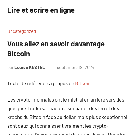
Aller
Lire et écrire en ligne
au
contenu
Uncategorized
Vous allez en savoir davantage
Bitcoin
par
Louise KESTEL
septembre 18, 2024
Aucun
commentaire
Texte de référence à propos de
Bitcoin
Les crypto-monnaies ont le mistral en arrière vers des
quelques traders. Chacun a sûr parler des feu et des
krachs du Bitcoin face au dollar, mais plus exceptionnel
sont ceux qui connaissent vraiment les crypto-
monnaies et l’investissement dans ces devise. Dans les