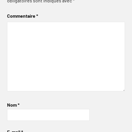
obligatoires sont indiqués avec
*
Commentaire
*
Nom
*
E-mail
*