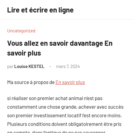
Aller
Lire et écrire en ligne
au
contenu
Uncategorized
Vous allez en savoir davantage En
savoir plus
par
Louise KESTEL
mars 7, 2024
Aucun
commentaire
Ma source à propos de
En savoir plus
si réaliser son premier achat animal n’est pas
constamment une chose grande, achever avec succès
son premier investissement locatif l’est encore moins.
Plusieurs conditions doivent obligatoirement être pris
en compte, dans l’optique de ne pas couronner