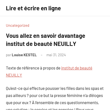
Aller
Lire et écrire en ligne
au
contenu
Uncategorized
Vous allez en savoir davantage
institut de beauté NEUILLY
par
Louise KESTEL
mai 31, 2024
Aucun
commentaire
Texte de référence à propos de
institut de beauté
NEUILLY
Qu’est-ce qui effectue pousser les filles dans les spas et
pas ailleurs ? pour ce but la presse féminine n’a d’éloges
que pour eux ? À l’ensemble de ces questionnements,
une solution : le service et les pensées ! Pour vous