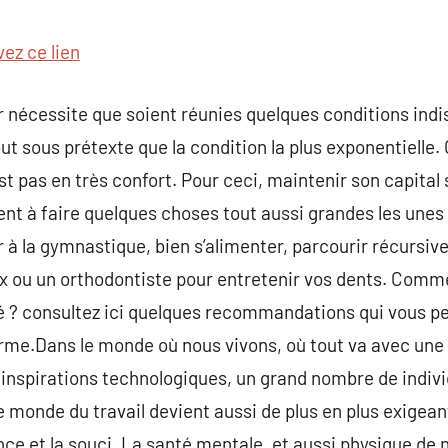
commentaire
vez ce lien
r nécessite que soient réunies quelques conditions indi
ut sous prétexte que la condition la plus exponentielle. O
’est pas en très confort. Pour ceci, maintenir son capital
t à faire quelques choses tout aussi grandes les unes 
 à la gymnastique, bien s’alimenter, parcourir récursi
x ou un orthodontiste pour entretenir vos dents. Comme
té ? consultez ici quelques recommandations qui vous 
rme.Dans le monde où nous vivons, où tout va avec une v
 inspirations technologiques, un grand nombre de individ
onde du travail devient aussi de plus en plus exigeant e
nce et la souci. La santé mentale, et aussi physique de 