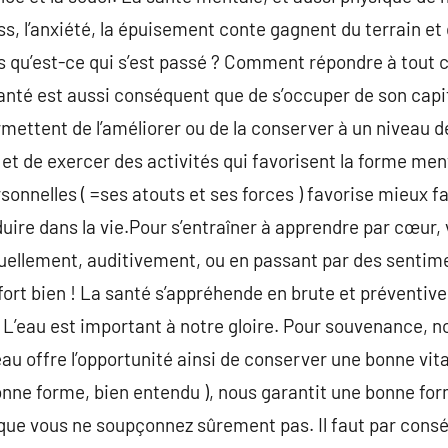
ss, l’anxiété, la épuisement conte gagnent du terrain e
s qu’est-ce qui s’est passé ? Comment répondre à tout ce
anté est aussi conséquent que de s’occuper de son capi
ettent de l’améliorer ou de la conserver à un niveau de 
t et de exercer des activités qui favorisent la forme me
onnelles ( =ses atouts et ses forces ) favorise mieux fa
duire dans la vie.Pour s’entraîner à apprendre par cœur,
isuellement, auditivement, ou en passant par des sentim
t fort bien ! La santé s’appréhende en brute et préventi
t. L’eau est important à notre gloire. Pour souvenance,
eau offre l’opportunité ainsi de conserver une bonne vit
bonne forme, bien entendu ), nous garantit une bonne f
 que vous ne soupçonnez sûrement pas. Il faut par cons