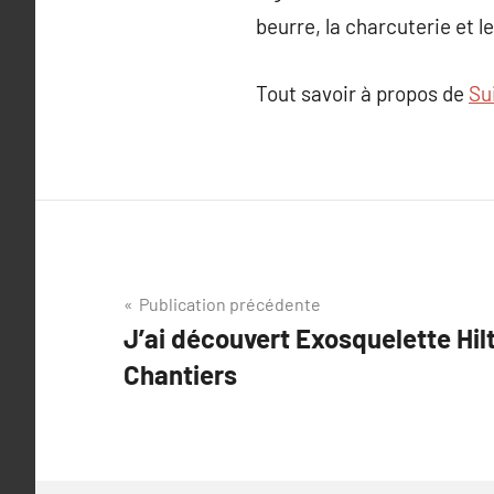
beurre, la charcuterie et l
Tout savoir à propos de
Su
Navigation
Publication précédente
J’ai découvert Exosquelette Hil
de
Chantiers
l’article