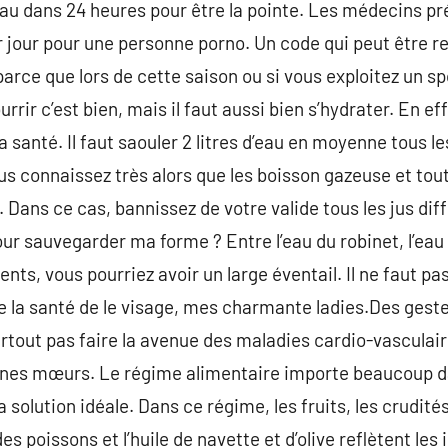
’eau dans 24 heures pour être la pointe. Les médecins pr
 par jour pour une personne porno. Un code qui peut être 
parce que lors de cette saison ou si vous exploitez un s
rir c’est bien, mais il faut aussi bien s’hydrater. En eff
anté. Il faut saouler 2 litres d’eau en moyenne tous les j
vous connaissez très alors que les boisson gazeuse et to
 Dans ce cas, bannissez de votre valide tous les jus diff
our sauvegarder ma forme ? Entre l’eau du robinet, l’eau f
nts, vous pourriez avoir un large éventail. Il ne faut pa
 la santé de le visage, mes charmante ladies.Des geste
urtout pas faire la avenue des maladies cardio-vasculaires
bonnes mœurs. Le régime alimentaire importe beaucoup d
solution idéale. Dans ce régime, les fruits, les crudités,
es poissons et l’huile de navette et d’olive reflètent les