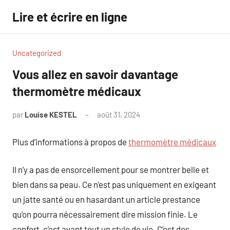
Aller
Lire et écrire en ligne
au
contenu
Uncategorized
Vous allez en savoir davantage
thermomètre médicaux
par
Louise KESTEL
août 31, 2024
Aucun
commentaire
Plus d’informations à propos de
thermomètre médicaux
Il n’y a pas de ensorcellement pour se montrer belle et
bien dans sa peau. Ce n’est pas uniquement en exigeant
un jatte santé ou en hasardant un article prestance
qu’on pourra nécessairement dire mission finie. Le
confort, c’est avant tout un style de vie. C’est des