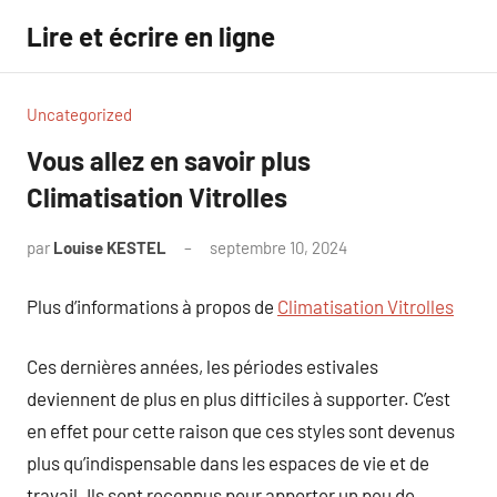
Aller
Lire et écrire en ligne
au
contenu
Uncategorized
Vous allez en savoir plus
Climatisation Vitrolles
par
Louise KESTEL
septembre 10, 2024
Aucun
commentaire
Plus d’informations à propos de
Climatisation Vitrolles
Ces dernières années, les périodes estivales
deviennent de plus en plus difficiles à supporter. C’est
en effet pour cette raison que ces styles sont devenus
plus qu’indispensable dans les espaces de vie et de
travail. Ils sont reconnus pour apporter un peu de