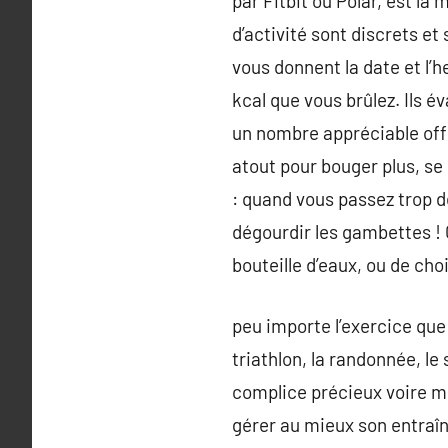
par Fitbit ou Polar, est la 
d’activité sont discrets e
vous donnent la date et l’h
kcal que vous brûlez. Ils é
un nombre appréciable offr
atout pour bouger plus, se
: quand vous passez trop d
dégourdir les gambettes !
bouteille d’eaux, ou de cho
peu importe l’exercice que l
triathlon, la randonnée, l
complice précieux voire mê
gérer au mieux son entraîn