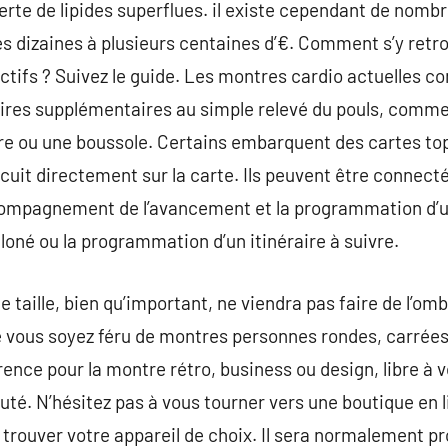
erte de lipides superflues. il existe cependant de nom
es dizaines à plusieurs centaines d’€. Comment s’y retro
tifs ? Suivez le guide. Les montres cardio actuelles c
oires supplémentaires au simple relevé du pouls, comme
e ou une boussole. Certains embarquent des cartes to
rcuit directement sur la carte. Ils peuvent être connect
compagnement de l’avancement et la programmation d’u
silloné ou la programmation d’un itinéraire à suivre.
e taille, bien qu’important, ne viendra pas faire de l’om
e vous soyez féru de montres personnes rondes, carrées,
ence pour la montre rétro, business ou design, libre à v
uté. N’hésitez pas à vous tourner vers une boutique en l
 trouver votre appareil de choix. Il sera normalement p