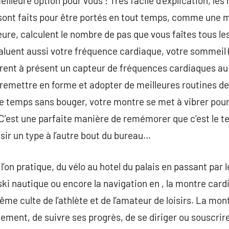
meilleure option pour vous ! Très facile d’explication, le
t sont faits pour être portés en tout temps, comme une
eure, calculent le nombre de pas que vous faîtes tous les
valuent aussi votre fréquence cardiaque, votre sommeil (
ent à présent un capteur de fréquences cardiaques au p
 remettre en forme et adopter de meilleures routines de 
e temps sans bouger, votre montre se met à vibrer pour
 C’est une parfaite manière de remémorer que c’est le 
isir un type à l’autre bout du bureau…
’on pratique, du vélo au hotel du palais en passant par le
e ski nautique ou encore la navigation en , la montre car
me culte de l’athlète et de l’amateur de loisirs. La mo
ement, de suivre ses progrès, de se diriger ou souscrir