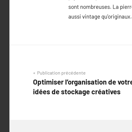
sont nombreuses. La pierre, 
aussi vintage qu’originaux.
Navigation
Publication précédente
Optimiser l’organisation de vot
de
idées de stockage créatives
l’article