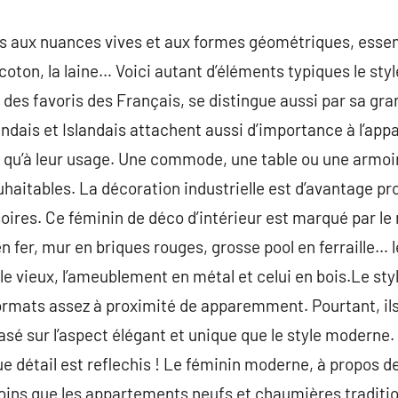
us aux nuances vives et aux formes géométriques, essen
coton, la laine… Voici autant d’éléments typiques le sty
un des favoris des Français, se distingue aussi par sa gr
ndais et Islandais attachent aussi d’importance à l’app
 qu’à leur usage. Une commode, une table ou une armoi
haitables. La décoration industrielle est d’avantage produ
oires. Ce féminin de déco d’intérieur est marqué par le 
en fer, mur en briques rouges, grosse pool en ferraille… l
le vieux, l’ameublement en métal et celui en bois.Le sty
mats assez à proximité de apparemment. Pourtant, ils 
é sur l’aspect élégant et unique que le style moderne. C
détail est reflechis ! Le féminin moderne, à propos de l
ins que les appartements neufs et chaumières traditionne