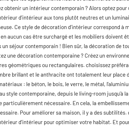
ez obtenir un intérieur contemporain ? Alors optez pour
térieur d’intérieur aux tons plutôt neutres et un lumina
neuse. Ce style de décoration d’intérieur correspond à m
 en aucun cas être surchargé et les mobiliers doivent êt
un séjour contemporain ! Bien sûr, la décoration de tou
tez une décoration contemporaine ? Créez un environn
res géométriques ou rectangulaires. choisissez préfér
ombre brillant et le anthracite ont totalement leur place
ériaux : le béton, le bois, le verre, le métal, l’alumini
u style contemporaine, depuis le living-room jusqu’à l
e particulièrement nécessaire. En cela, la embellisseme
essaire. Pour améliorer sa maison, il y a des subtilités. 
érieur d’intérieur pour optimiser votre habitat. Et pour a