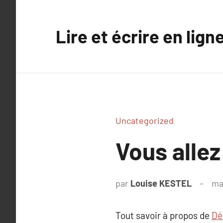
Aller
au
Lire et écrire en lign
contenu
Uncategorized
Vous allez 
par
Louise KESTEL
ma
Tout savoir à propos de
Dét