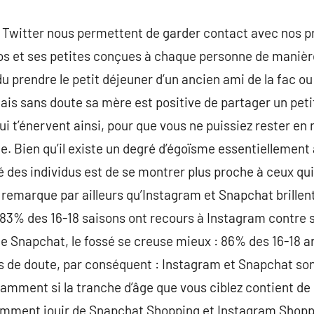
t Twitter nous permettent de garder contact avec nos p
otos et ses petites conçues à chaque personne de manièr
prendre le petit déjeuner d’un ancien ami de la fac ou
 mais sans doute sa mère est positive de partager un peti
 qui t’énervent ainsi, pour que vous ne puissiez rester e
. Bien qu’il existe un degré d’égoïsme essentiellement a
té des individus est de se montrer plus proche à ceux qu
remarque par ailleurs qu’Instagram et Snapchat brillen
t, 83% des 16-18 saisons ont recours à Instagram contr
e Snapchat, le fossé se creuse mieux : 86% des 16-18 an
s de doute, par conséquent : Instagram et Snapchat son
tamment si la tranche d’âge que vous ciblez contient d
amment jouir de Snapchat Shopping et Instagram Shoppi