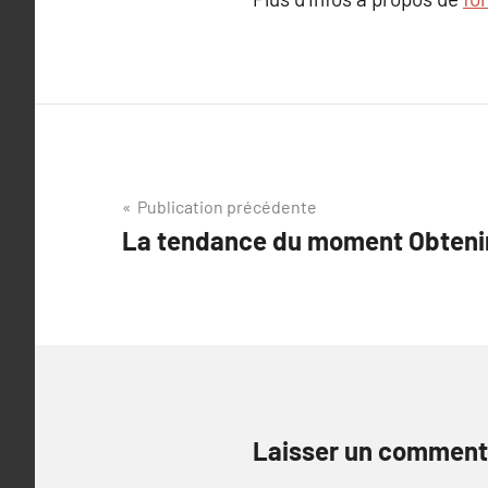
Navigation
Publication précédente
La tendance du moment Obtenir 
de
l’article
Laisser un comment