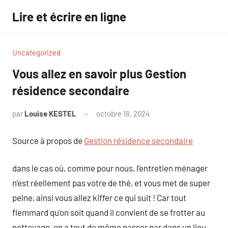
Aller
Lire et écrire en ligne
au
contenu
Uncategorized
Vous allez en savoir plus Gestion
résidence secondaire
par
Louise KESTEL
octobre 18, 2024
Aucun
commentaire
Source à propos de
Gestion résidence secondaire
dans le cas où, comme pour nous, l’entretien ménager
n’est réellement pas votre de thé, et vous met de super
peine, ainsi vous allez kiffer ce qui suit ! Car tout
flemmard qu’on soit quand il convient de se frotter au
nettoyage, on a tout de même passer par dans un lieu