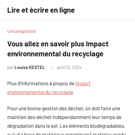
Aller
Lire et écrire en ligne
au
contenu
Uncategorized
Vous allez en savoir plus Impact
environnemental du recyclage
par
Louise KESTEL
avril 13, 2024
Aucun
commentaire
Plus d’informations à propos de
Impact
environnemental du recyclage
Pour une bonne gestion des déchet, on doit faire une
maintien des déchet indépendamment leur temps de
dégradation dans le sol. Les éléments biodégradables,
c-à-d à base de matériaux organiques ( matériau perdu