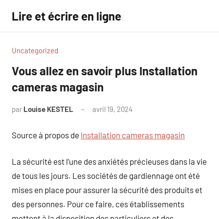
Aller
Lire et écrire en ligne
au
contenu
Uncategorized
Vous allez en savoir plus Installation
cameras magasin
par
Louise KESTEL
avril 19, 2024
Aucun
commentaire
Source à propos de
Installation cameras magasin
La sécurité est l’une des anxiétés précieuses dans la vie
de tous les jours. Les sociétés de gardiennage ont été
mises en place pour assurer la sécurité des produits et
des personnes. Pour ce faire, ces établissements
mettent à la disposition des particuliers et des