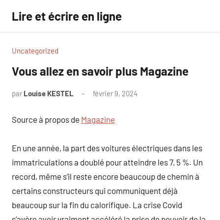
Aller
Lire et écrire en ligne
au
contenu
Uncategorized
Vous allez en savoir plus Magazine
par
Louise KESTEL
février 9, 2024
Aucun
commentaire
Source à propos de
Magazine
En une année, la part des voitures électriques dans les
immatriculations a doublé pour atteindre les 7, 5 %. Un
record, même s’il reste encore beaucoup de chemin à
certains constructeurs qui communiquent déjà
beaucoup sur la fin du calorifique. La crise Covid
s’avère avoir vraiment accéléré la prise de pouvoir de la