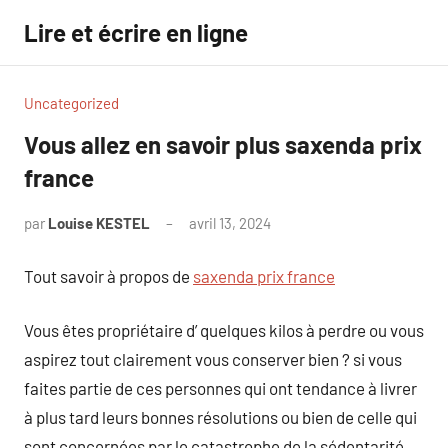
Aller
Lire et écrire en ligne
au
contenu
Uncategorized
Vous allez en savoir plus saxenda prix
france
par
Louise KESTEL
avril 13, 2024
Aucun
commentaire
Tout savoir à propos de
saxenda prix france
Vous êtes propriétaire d’ quelques kilos à perdre ou vous
aspirez tout clairement vous conserver bien ? si vous
faites partie de ces personnes qui ont tendance à livrer
à plus tard leurs bonnes résolutions ou bien de celle qui
sont concernées par le catastrophe de la sédentarité,