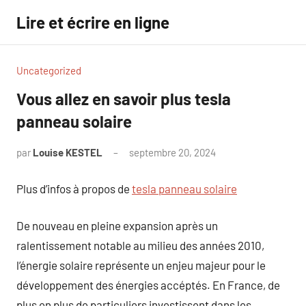
Aller
Lire et écrire en ligne
au
contenu
Uncategorized
Vous allez en savoir plus tesla
panneau solaire
par
Louise KESTEL
septembre 20, 2024
Aucun
commentaire
Plus d’infos à propos de
tesla panneau solaire
De nouveau en pleine expansion après un
ralentissement notable au milieu des années 2010,
l’énergie solaire représente un enjeu majeur pour le
développement des énergies accéptés. En France, de
plus en plus de particuliers investissent dans les