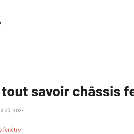
e
 tout savoir châssis f
il 23, 2024
Aucun
commentaire
s fenêtre