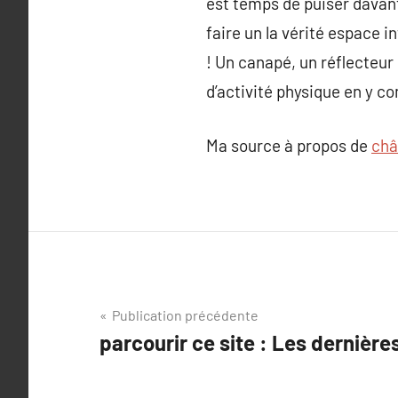
est temps de puiser davanta
faire un la vérité espace i
! Un canapé, un réflecteur
d’activité physique en y c
Ma source à propos de
châ
Navigation
Publication précédente
parcourir ce site : Les dernière
de
l’article