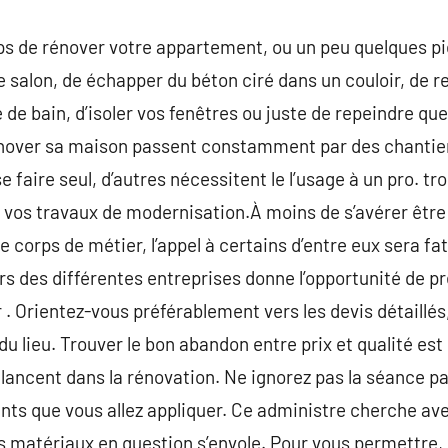
ps de rénover votre appartement, ou un peu quelques piè
le salon, de échapper du béton ciré dans un couloir, de 
e de bain, d’isoler vos fenêtres ou juste de repeindre q
énover sa maison passent constamment par des chantier
 se faire seul, d’autres nécessitent le l’usage à un pro. 
 vos travaux de modernisation.À moins de s’avérer être 
corps de métier, l’appel à certains d’entre eux sera fat
rs des différentes entreprises donne l’opportunité de pr
ur . Orientez-vous préférablement vers les devis détaillé
 du lieu. Trouver le bon abandon entre prix et qualité es
 lancent dans la rénovation. Ne ignorez pas la séance pa
nts que vous allez appliquer. Ce administre cherche av
s matériaux en question s’envole. Pour vous permettre, 