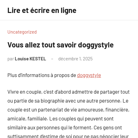
Aller
Lire et écrire en ligne
au
contenu
Uncategorized
Vous allez tout savoir doggystyle
par
Louise KESTEL
décembre 1, 2025
Aucun
commentaire
Plus d’informations à propos de
doggystyle
Vivre en couple, c’est d’abord admettre de partager tout
ou partie de sa biographie avec une autre personne. Le
couple est un partenariat de vie amoureuse, financière,
amicale, familiale. Les couples qui peuvent sont
similaire aux personnes qui le forment. Ces gens ont
suffisamment d’estime de soi pour ne pas négocier leur