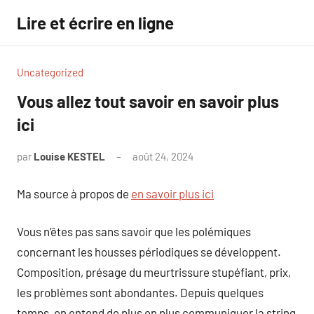
Aller
Lire et écrire en ligne
au
contenu
Uncategorized
Vous allez tout savoir en savoir plus
ici
par
Louise KESTEL
août 24, 2024
Aucun
commentaire
Ma source à propos de
en savoir plus ici
Vous n’êtes pas sans savoir que les polémiques
concernant les housses périodiques se développent.
Composition, présage du meurtrissure stupéfiant, prix,
les problèmes sont abondantes. Depuis quelques
temps, on entend de plus en plus communiquer la string