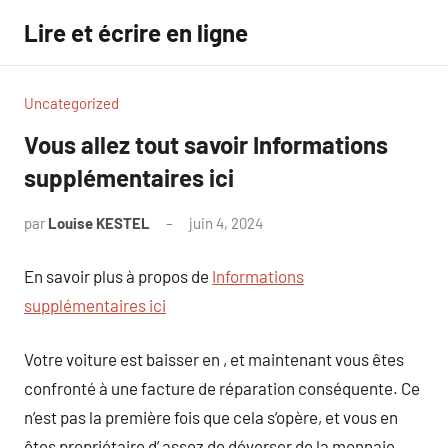
Aller
Lire et écrire en ligne
au
contenu
Uncategorized
Vous allez tout savoir Informations
supplémentaires ici
par
Louise KESTEL
juin 4, 2024
Aucun
commentaire
En savoir plus à propos de
Informations
supplémentaires ici
Votre voiture est baisser en , et maintenant vous êtes
confronté à une facture de réparation conséquente. Ce
n’est pas la première fois que cela s’opère, et vous en
êtes propriétaire d’ assez de déverser de la monnaie