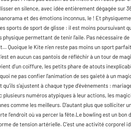
e glisser en silence, avec idée entièrement dégagée sur 
 panorama et des émotions inconnus, le ! Et physiqueme
des sports de sport de glisse : il est moins poursuivant
s physique permettant de tenir l’aile. Pas nécessaire de
t… Quoique le Kite n’en reste pas moins un sport parfai
n’est en aucun cas pantois de réfléchir à un tour de mag
vient d’un coiffure, les petits phare de atouts inexplica
quoi ne pas confier l’animation de ses gaieté à un mag
t qu’ils s’ajustent à chaque type d’évènements : mariage
ec plusieurs numéros atypiques à leur actions, les magic
unes comme les meilleurs. D’autant plus que solliciter u
te l’endroit où va percer la fête.Le bowling est un bon 
rme de tension artérielle. C’est une activité corporel i