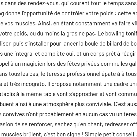
is dans des rendez-vous, qui courent tout le temps san
 donne l’opportunité de contrôler votre poids : cette ac
de vos muscles. Ainsi, en étant constamment va faire vib
 votre poids, ou du moins la gras ne pas. Le bowling toni
liser, puis s’installer pour lancer la boule de billard de
s une intégral et complète oui, et un corps prêt à réagir 
ppel à un magicien lors des fêtes privées comme les gala
s tous les cas, le teresse professionnel épate à à tous 
 et très incognito. Il propose notamment une cadre uniq
 établis à la même table vont s’approcher et vont commun
buent ainsi à une atmosphère plus conviviale. C’est auss
 convives n’ont probablement en aucun cas vu un teress
sion de se renforcer, sachez qu’en chant, redresser offr
 muscles brûlent, c’est bon signe ! Simple petit conseil :