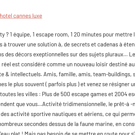
commentaire
hotel cannes luxe
ity ? 1 équipe, 1 escape room, 1 20 minutes pour mettre
s à trouver une solution à, de secrets et cadenas à éten
s des décors exeptionnelles sur des sujets pluraux… Le
réel est considéré comme un nouveau loisir destiné aux
te & intellectuels. Amis, famille, amis, team-buildings
es le plus souvent ( parfois plus ) et venez se résigner
é toutes les villes : Plus de 500 escape games et 2004 e
tendent que vous…Activité tridimensionnelle, le prêt-à -
des activité sportive nautiques et aériens, ce qui perm
nombreux secondes dessus de la faune marine, en cons
d’eau plat ! Mais pas besoin de se mettre en route pour 