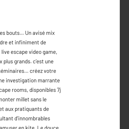
 les bouts… Un avisé mix
dre et infiniment de
 live escape video game,
 plus grands. c’est une
, séminaires… créez votre
 une investigation marrante
scape rooms, disponibles 7j
monter millet sans le
et aux pratiquants de
ultant d’innombrables
s’amuser en kite. Le douce