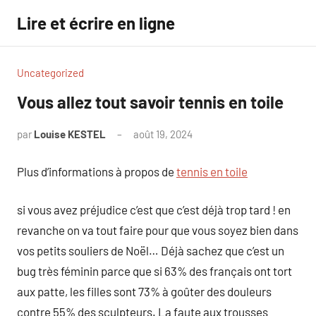
Aller
Lire et écrire en ligne
au
contenu
Uncategorized
Vous allez tout savoir tennis en toile
par
Louise KESTEL
août 19, 2024
Aucun
commentaire
Plus d’informations à propos de
tennis en toile
si vous avez préjudice c’est que c’est déjà trop tard ! en
revanche on va tout faire pour que vous soyez bien dans
vos petits souliers de Noël… Déjà sachez que c’est un
bug très féminin parce que si 63% des français ont tort
aux patte, les filles sont 73% à goûter des douleurs
contre 55% des sculpteurs. La faute aux trousses