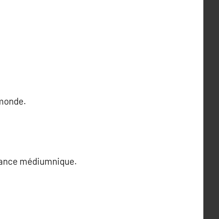
 monde.
oyance médiumnique.