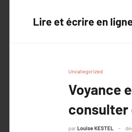
Aller
au
Lire et écrire en lign
contenu
Uncategorized
Voyance en
consulter
par
Louise KESTEL
dé