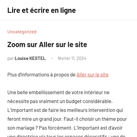
Aller
Lire et écrire en ligne
au
contenu
Uncategorized
Zoom sur Aller sur le site
par
Louise KESTEL
février 11, 2024
Aucun
commentaire
Plus d’informations à propos de
Aller sur le site
Une belle embellissement de votre intérieur ne
nécessite pas vraiment un budget considérable.
L’important est de faire les meilleurs intervention qui
feront mire un grand jour. Faut-il choisir un thème pour
son mariage ? Pas forcément. L’important est d’avoir
une directrice via tous les espaces décoratifs : une de