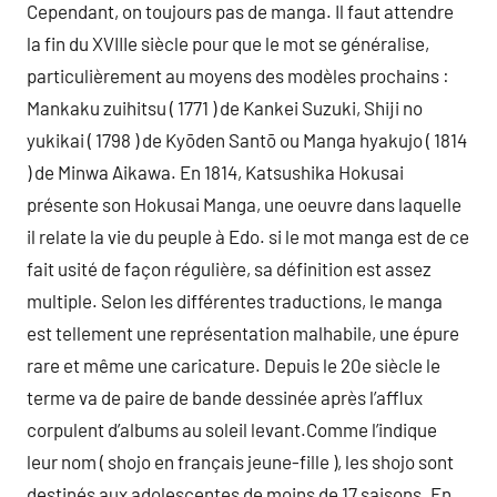
Cependant, on toujours pas de manga. Il faut attendre
la fin du XVIIIe siècle pour que le mot se généralise,
particulièrement au moyens des modèles prochains :
Mankaku zuihitsu ( 1771 ) de Kankei Suzuki, Shiji no
yukikai ( 1798 ) de Kyōden Santō ou Manga hyakujo ( 1814
) de Minwa Aikawa. En 1814, Katsushika Hokusai
présente son Hokusai Manga, une oeuvre dans laquelle
il relate la vie du peuple à Edo. si le mot manga est de ce
fait usité de façon régulière, sa définition est assez
multiple. Selon les différentes traductions, le manga
est tellement une représentation malhabile, une épure
rare et même une caricature. Depuis le 20e siècle le
terme va de paire de bande dessinée après l’afflux
corpulent d’albums au soleil levant.Comme l’indique
leur nom ( shojo en français jeune-fille ), les shojo sont
destinés aux adolescentes de moins de 17 saisons. En