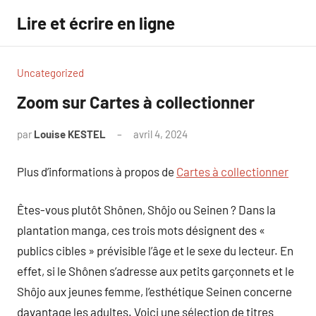
Aller
Lire et écrire en ligne
au
contenu
Uncategorized
Zoom sur Cartes à collectionner
par
Louise KESTEL
avril 4, 2024
Aucun
commentaire
Plus d’informations à propos de
Cartes à collectionner
Êtes-vous plutôt Shônen, Shôjo ou Seinen ? Dans la
plantation manga, ces trois mots désignent des «
publics cibles » prévisible l’âge et le sexe du lecteur. En
effet, si le Shônen s’adresse aux petits garçonnets et le
Shôjo aux jeunes femme, l’esthétique Seinen concerne
davantage les adultes. Voici une sélection de titres