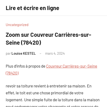
Aller
Lire et écrire en ligne
au
contenu
Uncategorized
Zoom sur Couvreur Carrières-sur-
Seine (78420)
par
Louise KESTEL
mars 4, 2024
Aucun
commentaire
Plus d’infos à propos de
Couvreur Carrières-sur-Seine
(78420)
revoir sa toiture revient à entretenir sa maison. En
effet, le toit est une chose primordial de votre
logement. Une simple fuite de la toiture dans la maison
peut endommager votre charpente et votre espace de