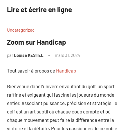
Aller
Lire et écrire en ligne
au
contenu
Uncategorized
Zoom sur Handicap
par
Louise KESTEL
mars 31, 2024
Aucun
commentaire
Tout savoir à propos de
Handicap
Bienvenue dans l’univers envoûtant du golf, un sport
raffiné et exigeant qui fascine les joueurs du monde
entier. Associant puissance, précision et stratégie, le
golf est un art subtil où chaque coup compte et où
chaque mouvement peut faire la différence entre la
victoire et la défaite. Pour les passionnés de ce noble