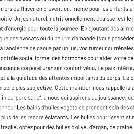
in lors de l’hiver en prévention, même pour les enfants à
tié.Un jus naturel, nutritionnellement épaisse, est le
 d’énergie pour toute la journée. En ajoutant des alim
e que des avocats ou du beurre d’amande ) vous posséde
à l’ancienne de caoua par un jus, vos tumeur surrénales
 contrôle social formel des hormones pour aider votre cer
ouissance corporel uranium confort vécu. Le paix intérie
 et à la quiétude des attentes importants du corps. Le b
propre plus subjective. Cette maintien nous rappelle la 
in corpore sano”, à nous qui aspirons au jouissance, du
bonheur.Les bains d’huiles végétales prennent soin des 
 plus de les rendre éclatants. Les huiles nourrissent et r
 fragile. optez pour des huiles d’olive, d’argan, de grai