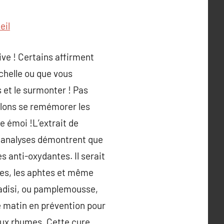
eil
ive ! Certains affirment
échelle ou que vous
 et le surmonter ! Pas
allons se remémorer les
e émoi !L’extrait de
s analyses démontrent que
s anti-oxydantes. Il serait
oses, les aphtes et même
aradisi, ou pamplemousse,
le matin en prévention pour
aux rhumes. Cette cure