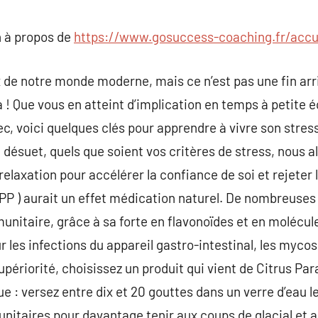
commentaire
 à propos de
https://www.gosuccess-coaching.fr/accu
x de notre monde moderne, mais ce n’est pas une fin arr
a ! Que vous en atteint d’implication en temps à petite 
c, voici quelques clés pour apprendre à vivre son stress
n désuet, quels que soient vos critères de stress, nous 
elaxation pour accélérer la confiance de soi et rejeter l
EPP ) aurait un effet médication naturel. De nombreuse
unitaire, grâce à sa forte en flavonoïdes et en molécule
ur les infections du appareil gastro-intestinal, les myc
supériorité, choisissez un produit qui vient de Citrus P
ue : versez entre dix et 20 gouttes dans un verre d’eau 
nitaires pour davantage tenir aux coups de glacial et 