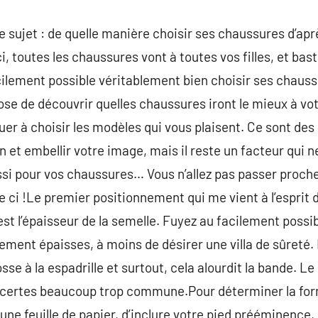
e sujet : de quelle manière choisir ses chaussures d’ap
i, toutes les chaussures vont à toutes vos filles, et ba
cilement possible véritablement bien choisir ses chaussu
se de découvrir quelles chaussures iront le mieux à vo
uer à choisir les modèles qui vous plaisent. Ce sont d
 et embellir votre image, mais il reste un facteur qui ne
ussi pour vos chaussures… Vous n’allez pas passer proch
e ci !Le premier positionnement qui me vient à l’esprit 
est l’épaisseur de la semelle. Fuyez au facilement possi
ent épaisses, à moins de désirer une villa de sûreté. 
se à la espadrille et surtout, cela alourdit la bande. Le
r certes beaucoup trop commune.Pour déterminer la for
e une feuille de papier, d’inclure votre pied prééminence,