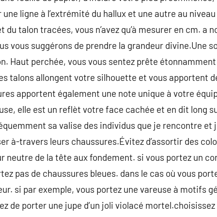
 une ligne à l’extrémité du hallux et une autre au niveau 
et du talon tracées, vous n’avez qu’à mesurer en cm. a n
us vous suggérons de prendre la grandeur divine.Une so
ion. Haut perchée, vous vous sentez prête étonnamment l
s talons allongent votre silhouette et vous apportent d
sures apportent également une note unique à votre équi
use, elle est un reflèt votre face cachée et en dit long s
équemment sa valise des individus que je rencontre et 
ser à-travers leurs chaussures.Évitez d’assortir des col
ur neutre de la tête aux fondement. si vous portez un c
tez pas de chaussures bleues. dans le cas où vous port
leur. si par exemple, vous portez une vareuse à motifs g
ez de porter une jupe d’un joli violacé mortel.choisissez