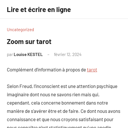
Aller
Lire et écrire en ligne
au
contenu
Uncategorized
Zoom sur tarot
par
Louise KESTEL
février 12, 2024
Aucun
commentaire
Complément d’information à propos de
tarot
Selon Freud, l’inconscient est une attention psychique
imaginaire dont nous ne savons rien mais qui,
cependant, cela concerne bonnement dans notre
manière de s’avérer être et de faire. Ce dont nous avons
connaissance et que nous croyons satisfaisant pour
nous connaître n’est statistiquement qu’une anodin