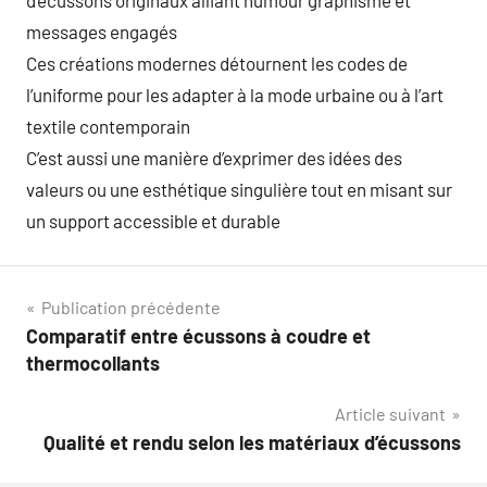
d’écussons originaux alliant humour graphisme et
messages engagés
Ces créations modernes détournent les codes de
l’uniforme pour les adapter à la mode urbaine ou à l’art
textile contemporain
C’est aussi une manière d’exprimer des idées des
valeurs ou une esthétique singulière tout en misant sur
un support accessible et durable
Navigation
Publication précédente
Comparatif entre écussons à coudre et
de
thermocollants
l’article
Article suivant
Qualité et rendu selon les matériaux d’écussons