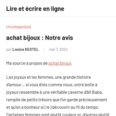
Aller
Lire et écrire en ligne
au
contenu
Uncategorized
achat bijoux : Notre avis
par
Louise KESTEL
mai 7, 2024
Aucun
commentaire
Ma source à propos de
achat bijoux
Les joyaux et les femmes, une grande histoire
d’amour… si vous êtes comme nous, votre boîte à
joyaux ressemble à une véritable caverne d’Ali Baba,
remplie de petits trésors que l’on garde précieusement
et qu’on a bonheur à ( re ) découvrir au fil du temps.
Certaines femmes sont plutôt couleur or, d’autres plutôt